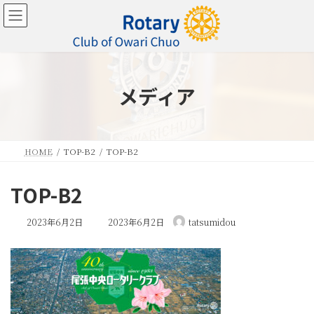
コ
ナ
ン
ビ
テ
ゲ
ン
ー
ツ
シ
へ
ョ
メディア
ス
ン
キ
に
ッ
移
プ
動
HOME
TOP-B2
TOP-B2
TOP-B2
最
2023年6月2日
2023年6月2日
tatsumidou
終
更
新
日
時
: