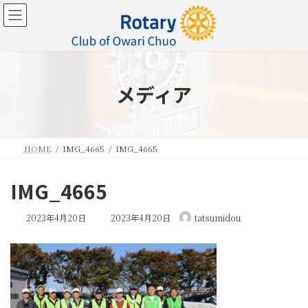
コ
ナ
ン
ビ
テ
ゲ
ン
ー
ツ
シ
へ
ョ
メディア
ス
ン
キ
に
ッ
移
プ
動
HOME
IMG_4665
IMG_4665
IMG_4665
最
2023年4月20日
2023年4月20日
tatsumidou
終
更
新
日
時
: